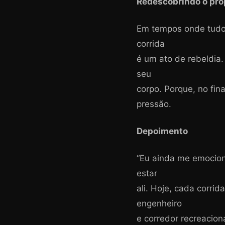
Redescobrindo o pro
Em tempos onde tudo v
corrida
é um ato de rebeldia.
seu
corpo. Porque, no fi
pressão.
Depoimento
“Eu ainda me emocion
estar
ali. Hoje, cada corri
engenheiro
e corredor recreacio