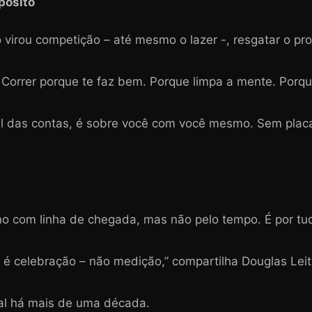
pósito
irou competição – até mesmo o lazer -, resgatar o prop
 Correr porque te faz bem. Porque limpa a mente. Porq
nal das contas, é sobre você com você mesmo. Sem plac
o com linha de chegada, mas não pelo tempo. É por tud
da é celebração – não medição,” compartilha Douglas Leit
nal há mais de uma década.