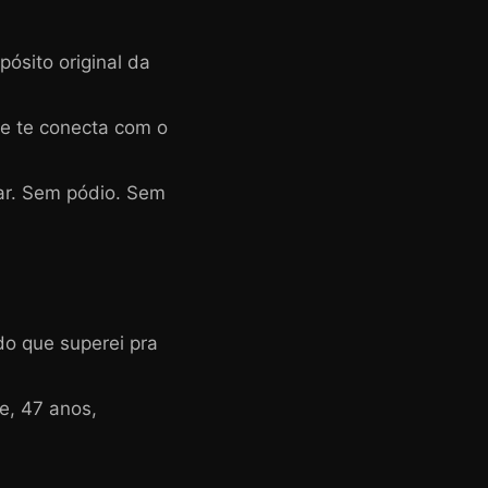
ósito original da
ue te conecta com o
ar. Sem pódio. Sem
o que superei pra
e, 47 anos,