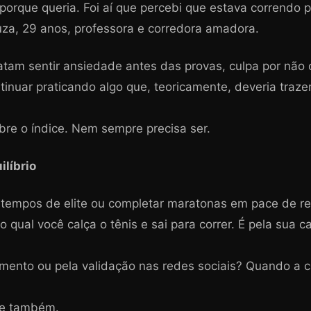
orque queria. Foi aí que percebi que estava correndo p
uza, 29 anos, professora e corredora amadora.
atam sentir ansiedade antes das provas, culpa por não c
nuar praticando algo que, teoricamente, deveria traze
re o índice. Nem sempre precisa ser.
ilíbrio
 tempos de elite ou completar maratonas em pace de r
o qual você calça o tênis e sai para correr. É pela sua 
mento ou pela validação nas redes sociais? Quando a co
te também.