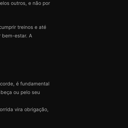
elos outros, e não por
umprir treinos e até
r bem-estar. A
ecorde, é fundamental
cabeça ou pelo seu
rrida vira obrigação,