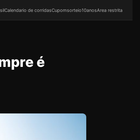
sil
Calendario de corridas
Cupom
sorteio10anos
Area restrita
empre é