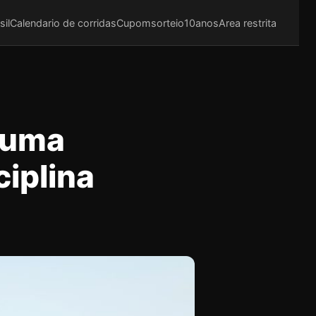
sil
Calendario de corridas
Cupom
sorteio10anos
Area restrita
 uma
iplina