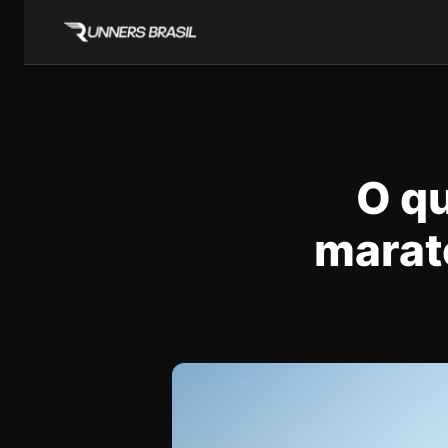
O q
marat