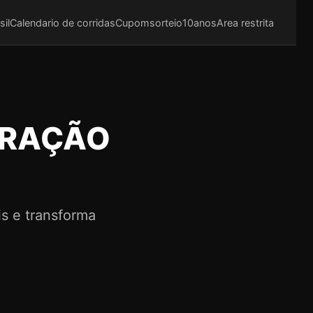
sil
Calendario de corridas
Cupom
sorteio10anos
Area restrita
CORAÇÃO
is e transforma