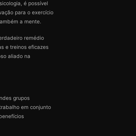
sicologia, é possível
vação para o exercício
 também a mente.
verdadeiro remédio
s e treinos eficazes
so aliado na
andes grupos
trabalho em conjunto
benefícios