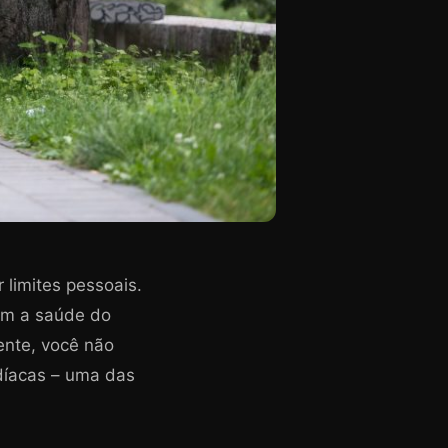
 limites pessoais.
om a saúde do
ente, você não
díacas – uma das