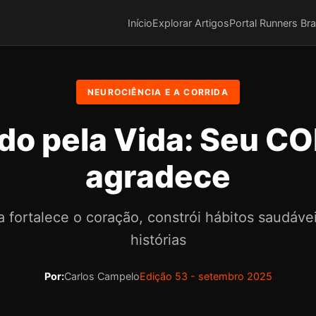
Início
Explorar Artigos
Portal Runners Bra
NEUROCIÊNCIA E A CORRIDA
do pela Vida: Seu 
agradece
 fortalece o coração, constrói hábitos saudáve
histórias
Por:
Carlos Campelo
Edição 53 - setembro 2025