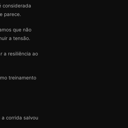
 é considerada
e parece.
icamos que não
uir a tensão.
a resiliência ao
timo treinamento
 a corrida salvou