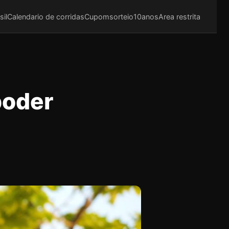
sil
Calendario de corridas
Cupom
sorteio10anos
Area restrita
poder