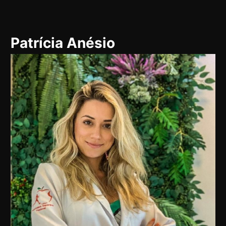
Pular
para
Patrícia Anésio
o
conteúdo