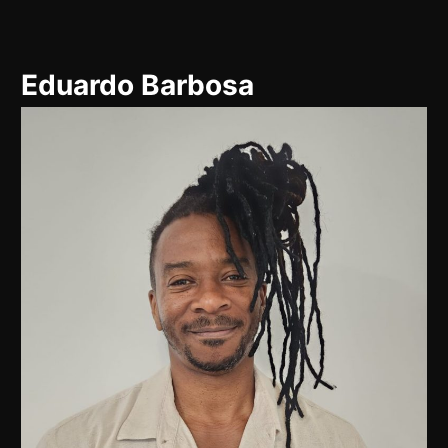
Pular
para
Eduardo Barbosa
o
conteúdo