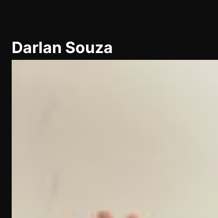
Pular
para
Darlan Souza
o
conteúdo